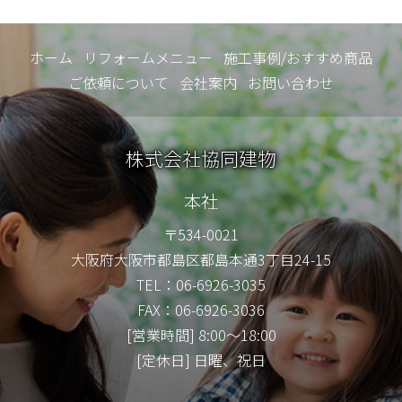
ホーム
リフォームメニュー
施工事例/おすすめ商品
ご依頼について
会社案内
お問い合わせ
株式会社協同建物
本社
〒534-0021
大阪府大阪市都島区都島本通3丁目24-15
TEL：06-6926-3035
FAX：06-6926-3036
[営業時間] 8:00～18:00
[定休日] 日曜、祝日