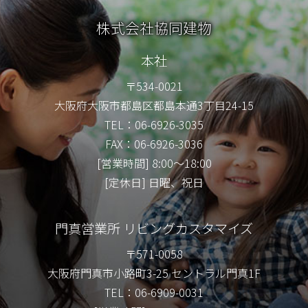
株式会社協同建物
本社
〒534-0021
大阪府大阪市都島区都島本通3丁目24-15
TEL：06-6926-3035
FAX：06-6926-3036
[営業時間] 8:00～18:00
[定休日] 日曜、祝日
門真営業所 リビングカスタマイズ
〒571-0058
大阪府門真市小路町3-25 セントラル門真1F
TEL：06-6909-0031