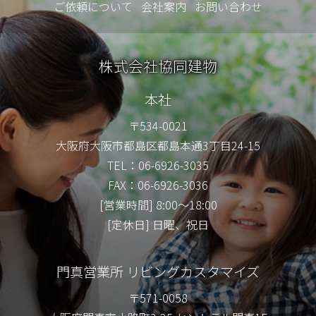
ご依頼について
会社案内
お問い合わせ
株式会社協同建物
本社
〒534-0021
大阪府大阪市都島区都島本通3丁目24-15
TEL：06-6926-3035
FAX：06-6926-3036
[営業時間] 8:00～18:00
[定休日] 日曜、祝日
門真営業所 リビングカスタマイズ
〒571-0058