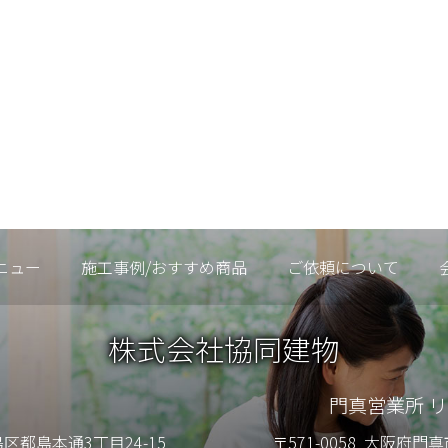
ニュー
施工事例/おすすめ商品
ご依頼について
株式会社協同建物
門真営業所 
都島本通3丁目24-15
〒571-0058
大阪府門真市