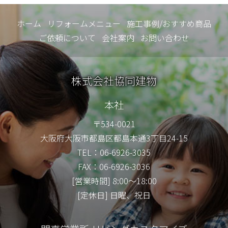
ホーム
リフォームメニュー
施工事例/おすすめ商品
ご依頼について
会社案内
お問い合わせ
株式会社協同建物
本社
〒534-0021
大阪府大阪市都島区都島本通3丁目24-15
TEL：06-6926-3035
FAX：06-6926-3036
[営業時間] 8:00～18:00
[定休日] 日曜、祝日